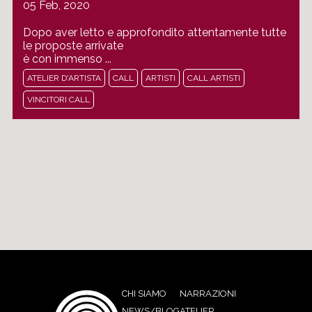
05 Feb, 2020
Dopo aver letto e approfondito attentamente tutte
le proposte arrivate
è con immenso ...
ATELIER D'ARTISTA
CALL
ARTISTI
CALL ARTISTI
VINCITORI CALL
CHI SIAMO
NARRAZIONI
NEWS/BLOG
ATELIER