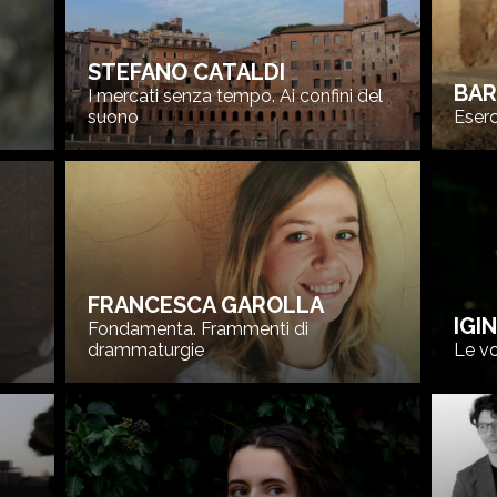
STEFANO CATALDI
BAR
I mercati senza tempo. Ai confini del
suono
Eserc
FRANCESCA GAROLLA
IGI
Fondamenta. Frammenti di
drammaturgie
Le vo