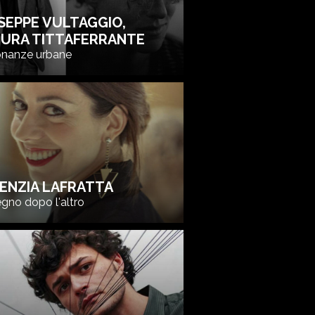
SEPPE VULTAGGIO,
URA TITTAFERRANTE
onanze urbane
ENZIA LAFRATTA
gno dopo l'altro