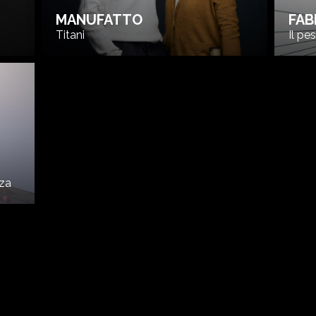
MANUFATTO
FAB
Titani
Il pe
nza