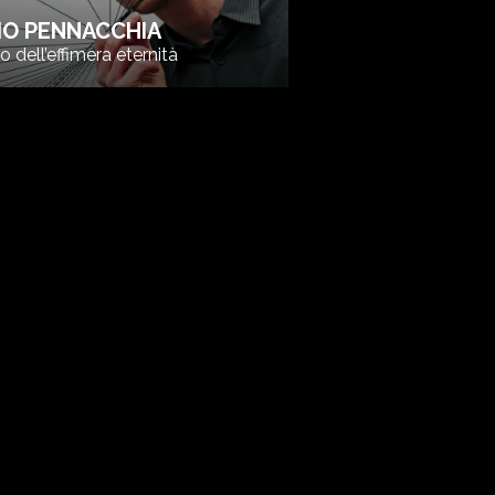
IO PENNACCHIA
so dell’effimera eternità