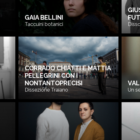
GIU
GAIA BELLINI
FUT
Taccuini botanici
Diss
CORRADO CHIATTI E MATTIA
PELLEGRINI CON I
NONTANTOPRECISI
VAL
Dissezione Traiano
Un se