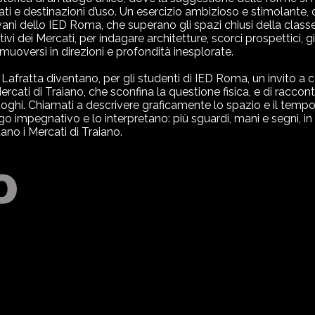
icati e destinazioni d’uso. Un esercizio ambizioso e stimolante,
ani dello IED Roma, che superano gli spazi chiusi della class
vi dei Mercati, per indagare architetture, scorci prospettici, g
uoversi in direzioni e profondità inesplorate.
 Lafratta diventano, per gli studenti di IED Roma, un invito a 
 Mercati di Traiano, che sconfina la questione fisica, e di raccon
uoghi. Chiamati a descrivere graficamente lo spazio e il tempo, 
 impegnativo e lo interpretano: più sguardi, mani e segni, in 
ano i Mercati di Traiano.