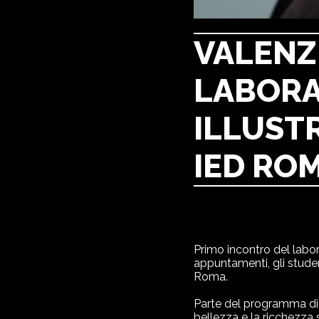
VALENZ
LABORA
ILLUSTR
IED RO
Primo incontro del labora
appuntamenti, gli stude
Roma.
Parte del programma di 
bellezza e la ricchezza 